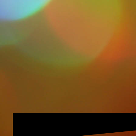
20240408_114113
330px-KinesioTaping