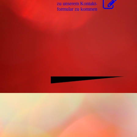
zu unserem Kon­takt­
for­mu­lar zu kommen