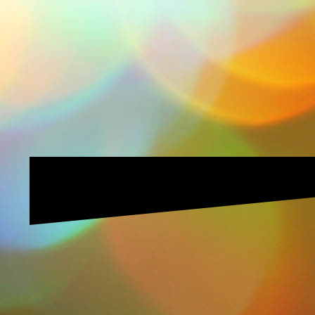
330px-KinesioTaping