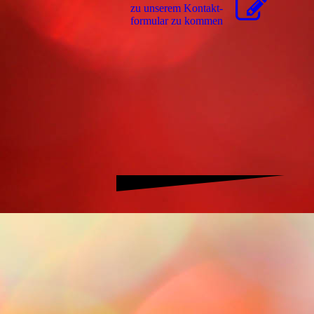
zu unserem Kon­takt­
for­mu­lar zu kommen